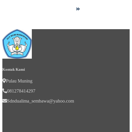
Kontak Kami
Pulau Muning
081278414297
Sdndualima_sembawa@yahoo.com