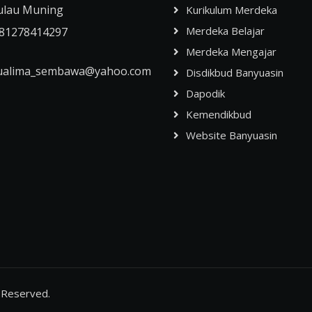
ulau Muning
Kurikulum Merdeka
Merdeka Belajar
81278414297
Merdeka Mengajar
ualima_sembawa@yahoo.com
Disdikbud Banyuasin
Dapodik
Kemendikbud
Website Banyuasin
t Reserved.